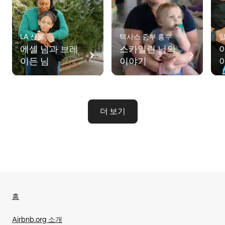
LA 산불
텍사스 중부 홍수
에셸 님과 브레
스카일린 님의
이든 님
이야기
더 보기
홈
Airbnb.org 소개