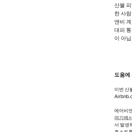
산불 피
한 사람
앤비 계
대피 통
이 아닙
도움에
이번 산
Airbn
에어비앤
여기에서
서 발생
호스트를