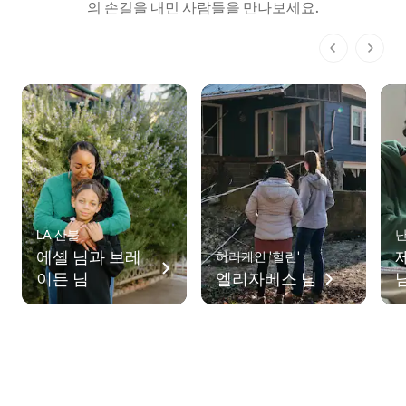
의 손길을 내민 사람들을 만나보세요.
전체 1페이지
LA 산불
난
에셸 님과 브레
허리케인 '헐린'
이든 님
엘리자베스 님